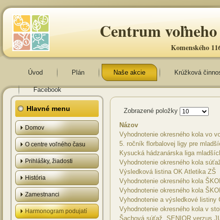
Centrum voľneho 
Komenského 116
Úvod
Plán
Naše akcie
Krúžková činno
Facebook
Hlavné menu
Zobrazené položky
Názov
Domov
Vyhodnotenie okresného kola vo vo
5. ročník florbalovej ligy pre mlad
O centre voľného času
Kysucká hádzanárska liga mladšíc
Prihlášky, žiadosti
Vyhodnotenie okresného kola súťa
Výsledková listina OK Atletika ZŠ
História
Vyhodnotenie okresného kola ŠKO
Vyhodnotenie okresného kola Š
Zamestnanci
Vyhodnotenie a výsledkové listiny
Vyhodnotenie okresného kola v sto
Harmonogram podujatí
Šachová súťaž „SENIOR verzus J