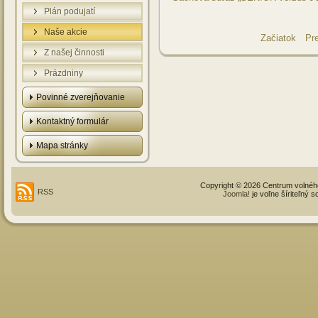
Plán podujatí
Naše akcie
Začiatok
Pr
Z našej činnosti
Prázdniny
Povinné zverejňovanie
Kontaktný formulár
Mapa stránky
Copyright © 2026 Centrum volné
RSS
Joomla!
je voľne šíriteľný 