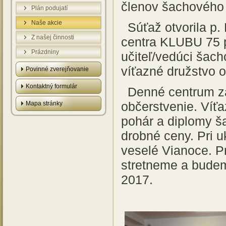
členov šachového
Plán podujatí
Naše akcie
Súťaž otvorila p
Z našej činnosti
centra KLUBU 75 p
Prázdniny
učiteľ/vedúci šac
víťazné družstvo o
Povinné zverejňovanie
Kontaktný formulár
Denné centrum z
občerstvenie. Víť
Mapa stránky
pohár a diplomy ša
drobné ceny. Pri u
veselé Vianoce. Pr
stretneme a budeme
2017.