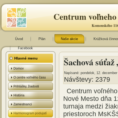
Centrum voľneho 
Komenského 116
Úvod
Plán
Naše akcie
Krúžková činno
Facebook
Šachová súťa
Hlavné menu
Domov
Napísané: pondelok, 12. december 
O centre voľného času
Návštevy: 2379
Prihlášky, žiadosti
Centrum voľného
História
Nové Mesto dňa 12
Zamestnanci
turnaja medzi žia
priestoroch MsKŠS
Harmonogram podujatí