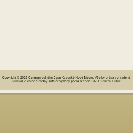
Copyright © 2026 Centrum volného času Kysucké Nové Mesto. Všetky práva vyhradené.
Joomla!
je voľne šíriteľný softvér vydaný podľa licencie
GNU General Public.