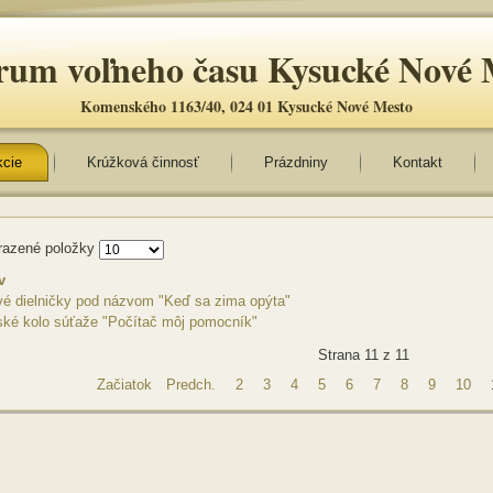
rum voľneho času Kysucké Nové 
Komenského 1163/40, 024 01 Kysucké Nové Mesto
kcie
Krúžková činnosť
Prázdniny
Kontakt
razené položky
v
vé dielničky pod názvom "Keď sa zima opýta"
ké kolo súťaže "Počítač môj pomocník"
Strana 11 z 11
Začiatok
Predch.
2
3
4
5
6
7
8
9
10