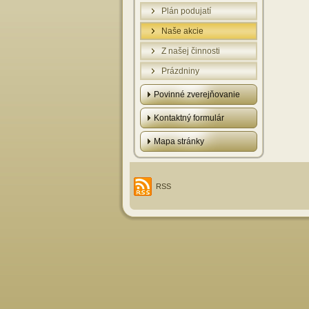
Plán podujatí
Naše akcie
Z našej činnosti
Prázdniny
Povinné zverejňovanie
Kontaktný formulár
Mapa stránky
RSS