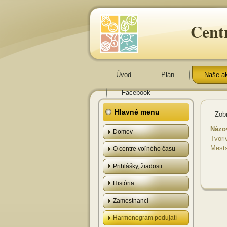
Cent
Úvod
Plán
Naše a
Facebook
Hlavné menu
Zob
Názo
Domov
Tvori
Mests
O centre voľného času
Prihlášky, žiadosti
História
Zamestnanci
Harmonogram podujatí