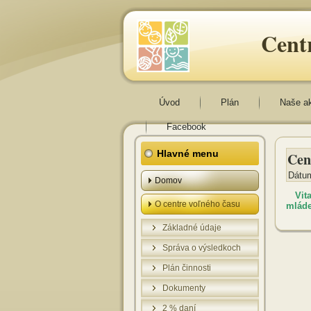
Cent
Úvod
Plán
Naše a
Facebook
Hlavné menu
Cen
Dátum
Domov
Vit
O centre voľného času
mláde
Základné údaje
Správa o výsledkoch
Plán činnosti
Dokumenty
2 % daní