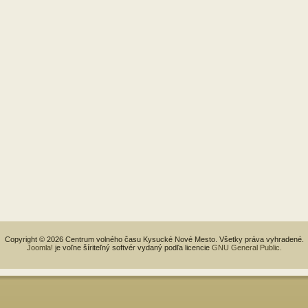
Copyright © 2026 Centrum volného času Kysucké Nové Mesto. Všetky práva vyhradené.
Joomla!
je voľne šíriteľný softvér vydaný podľa licencie
GNU General Public.