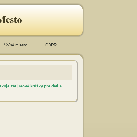
Mesto
Voľné miesto
GDPR
zkuje záujmové krúžky pre deti a