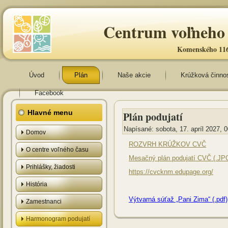
Centrum voľneho 
Komenského 116
Úvod
Plán
Naše akcie
Krúžková činno
Facebook
Hlavné menu
Plán podujatí
Napísané: sobota, 17. apríl 2027, 
Domov
ROZVRH KRÚŽKOV CVČ
O centre voľného času
Mesačný plán podujatí CVČ (.JP
Prihlášky, žiadosti
https://cvcknm.edupage.org/
História
Výtvarná súťaž „Pani Zima“ (.pdf)
Zamestnanci
Harmonogram podujatí