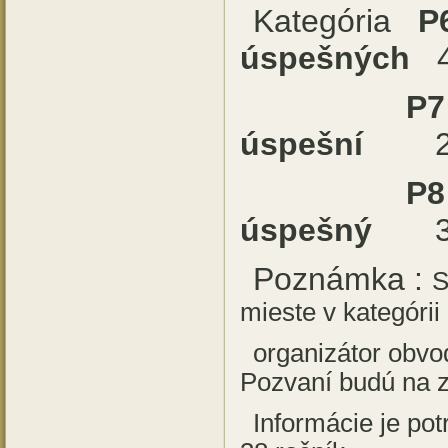
Kategória
úspešných
47
P
úspešní
P8
úspešný
Poznámka :
S
mieste v ka
organizátor obvo
Pozvaní budú na 
Informácie je pot