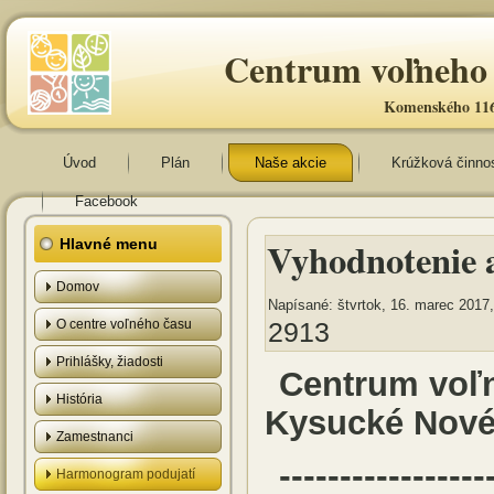
Centrum voľneho 
Komenského 116
Úvod
Plán
Naše akcie
Krúžková činno
Facebook
Vyhodnotenie a
Hlavné menu
Domov
Napísané: štvrtok, 16. marec 2017,
O centre voľného času
2913
Prihlášky, žiadosti
Centrum voľ
História
Kysucké Nové
Zamestnanci
-----------------
Harmonogram podujatí