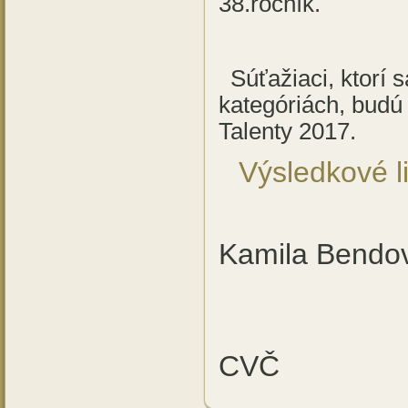
38.ročník.
Súťažiaci, ktorí 
kategóriách, budú
Talenty 2017.
Výsledkové l
M
Kamila Bendo
ri
CVČ