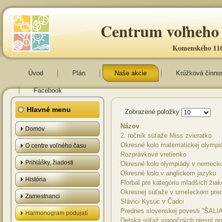
Centrum voľneho 
Komenského 116
Úvod
Plán
Naše akcie
Krúžková činno
Facebook
Hlavné menu
Zobrazené položky
Názov
Domov
2. ročník súťaže Miss zvieratko
Okresné kolo matematickej olympiá
O centre voľného času
Rozprávkové vretienko
Prihlášky, žiadosti
Okresné kolo olympiády v nemeck
Okresné kolo v anglickom jazyku
História
Florbal pre kategóriu mladších žia
Okresnej súťaže v umeleckom pred
Zamestnanci
Slávici Kysúc v Čadci
Prednes slovenskej povesti "Š
Harmonogram podujatí
Detská súťaž vianočných piesní