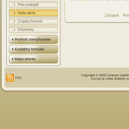
Plán podujatí
Naše akcie
Začiatok
Pre
Z našej činnosti
Prázdniny
Povinné zverejňovanie
Kontaktný formulár
Mapa stránky
Copyright © 2026 Centrum volné
RSS
Joomla!
je voľne šíriteľný 