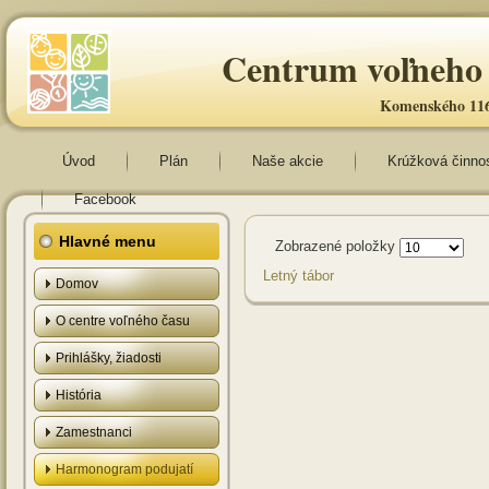
Centrum voľneho 
Komenského 116
Úvod
Plán
Naše akcie
Krúžková činno
Facebook
Hlavné menu
Zobrazené položky
Letný tábor
Domov
O centre voľného času
Prihlášky, žiadosti
História
Zamestnanci
Harmonogram podujatí