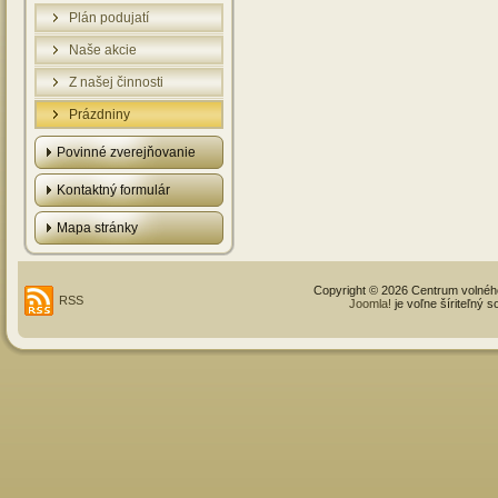
Plán podujatí
Naše akcie
Z našej činnosti
Prázdniny
Povinné zverejňovanie
Kontaktný formulár
Mapa stránky
Copyright © 2026 Centrum volné
RSS
Joomla!
je voľne šíriteľný 