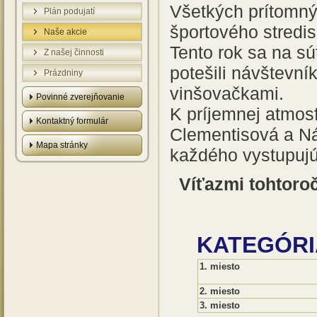
Všetkých prítomnýc
Plán podujatí
športového stredis
Naše akcie
Tento rok sa na sú
Z našej činnosti
potešili návštevní
Prázdniny
vinšovačkami.
Povinné zverejňovanie
K príjemnej atmosf
Kontaktný formulár
Clementisová a Náb
Mapa stránky
každého vystupujúc
Víťazmi tohtoro
KATEGÓRI
1. miesto
2. miesto
3. miesto