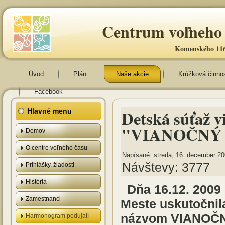
Centrum voľneho 
Komenského 116
Úvod
Plán
Naše akcie
Krúžková činno
Facebook
Detská súťaž v
Hlavné menu
"VIANOČNÝ 
Domov
O centre voľného času
Napísané: streda, 16. december 20
Návštevy: 3777
Prihlášky, žiadosti
História
Dňa 16.12. 200
Zamestnanci
Meste uskutočnil
názvom VIANOČ
Harmonogram podujatí