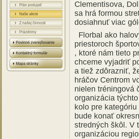
Clementisova, Dol
Plán podujatí
sa hrá formou stre
Naše akcie
dosiahnuť viac gól
Z našej činnosti
Prázdniny
Florbal ako halo
priestoroch športo
Povinné zverejňovanie
, ktoré nám tieto 
Kontaktný formulár
chceme vyjadriť p
Mapa stránky
a tiež zdôrazniť,
hráčov Centrom vo
nielen tréningová 
organizácia týcht
kolo pre kategóriu
bude konať okresné
stredných škôl. V
organizáciou regi