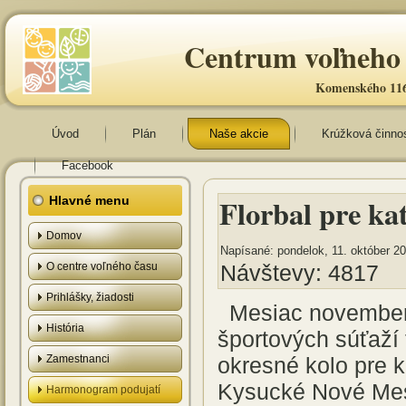
Centrum voľneho 
Komenského 116
Úvod
Plán
Naše akcie
Krúžková činno
Facebook
Florbal pre ka
Hlavné menu
Domov
Napísané: pondelok, 11. október 20
O centre voľného času
Návštevy: 4817
Prihlášky, žiadosti
Mesiac november 
História
športových súťaží 
Zamestnanci
okresné kolo pre 
Kysucké Nové Mest
Harmonogram podujatí