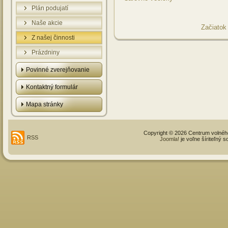
Plán podujatí
Naše akcie
Začiatok
Z našej činnosti
Prázdniny
Povinné zverejňovanie
Kontaktný formulár
Mapa stránky
Copyright © 2026 Centrum volné
RSS
Joomla!
je voľne šíriteľný 