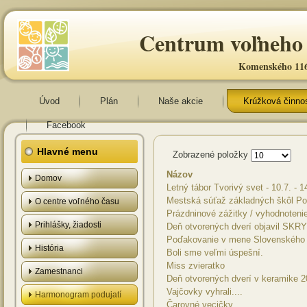
Centrum voľneho 
Komenského 116
Úvod
Plán
Naše akcie
Krúžková činno
Facebook
Hlavné menu
Zobrazené položky
Názov
Domov
Letný tábor Tvorivý svet - 10.7. - 
Mestská súťaž základných škôl Po
O centre voľného času
Prázdninové zážitky / vyhodnotenie
Prihlášky, žiadosti
Deň otvorených dverí objavil SK
Poďakovanie v mene Slovenského 
História
Boli sme veľmi úspešní.
Miss zvieratko
Zamestnanci
Deň otvorených dverí v keramike 
Vajčovky vyhrali....
Harmonogram podujatí
Čarovné vecičky