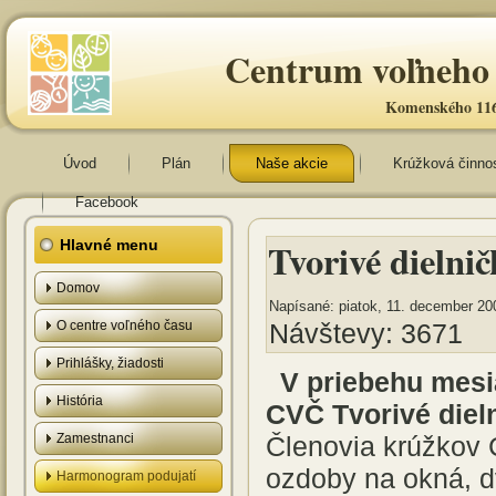
Centrum voľneho 
Komenského 116
Úvod
Plán
Naše akcie
Krúžková činno
Facebook
Tvorivé dielni
Hlavné menu
Domov
Napísané: piatok, 11. december 20
O centre voľného času
Návštevy: 3671
Prihlášky, žiadosti
V priebehu mesi
História
CVČ Tvorivé diel
Zamestnanci
Členovia krúžkov 
ozdoby na okná, d
Harmonogram podujatí