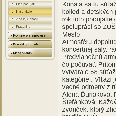
Konala sa tu súťa
Plán podujatí
kolied a detských 
Naše akcie
rok toto podujati
Z našej činnosti
spolupráci so ZU
Prázdniny
Mesto.
Povinné zverejňovanie
Atmosféru dopolud
Kontaktný formulár
koncertnej sály, r
Mapa stránky
Predvianočnú atmo
čo počúvať. Prít
vytváralo 58 súťaž
kategórie . Víťazi 
vecné odmeny z rúk
Alena Ďuriaková, 
Štefánková. Každý 
zvonček, ktorý zho