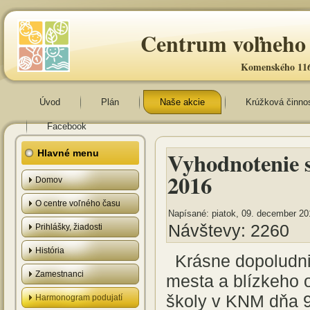
Centrum voľneho 
Komenského 116
Úvod
Plán
Naše akcie
Krúžková činno
Facebook
Vyhodnotenie 
Hlavné menu
2016
Domov
O centre voľného času
Napísané: piatok, 09. december 20
Návštevy: 2260
Prihlášky, žiadosti
História
Krásne dopoludni
Zamestnanci
mesta a blízkeho o
školy v KNM dňa 9
Harmonogram podujatí