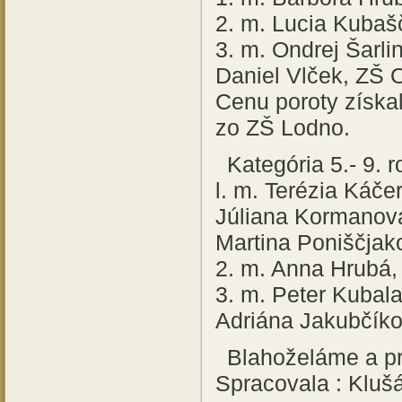
2. m. Lucia Kuba
3. m. Ondrej Šarli
Daniel Vlček, ZŠ 
Cenu poroty získ
zo ZŠ Lodno.
Kategória 5.- 9. r
l. m. Terézia Ká
Júliana Kormanov
Martina Poniščja
2. m. Anna Hrubá
3. m. Peter Kubal
Adriána Jakubčíko
Blahoželáme a pr
Spracovala : Kluš