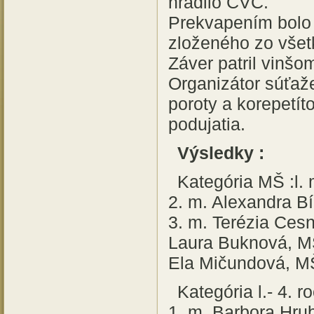
hradilo CVČ.
Prekvapením bolo 
zloženého zo všetk
Záver patril vinšo
Organizátor súťaž
poroty a korepetí
podujatia.
Výsledky :
Kategória MŠ :l.
2. m. Alexandra B
3. m. Terézia Ce
Laura Buknová, M
Ela Mičundová, 
Kategória l.- 4. r
1. m. Barbora Hr