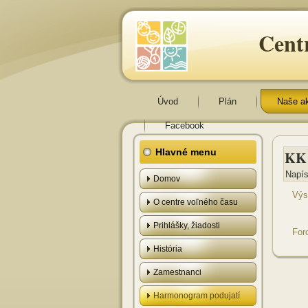
Cent
Úvod
Plán
Naše a
Facebook
Hlavné menu
KK 
Napís
Domov
Výs
O centre voľného času
Prihlášky, žiadosti
For
História
Zamestnanci
Harmonogram podujatí