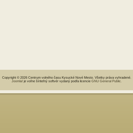
Copyright © 2026 Centrum volného času Kysucké Nové Mesto. Všetky práva vyhradené.
Joomla!
je voľne šíriteľný softvér vydaný podľa licencie
GNU General Public.