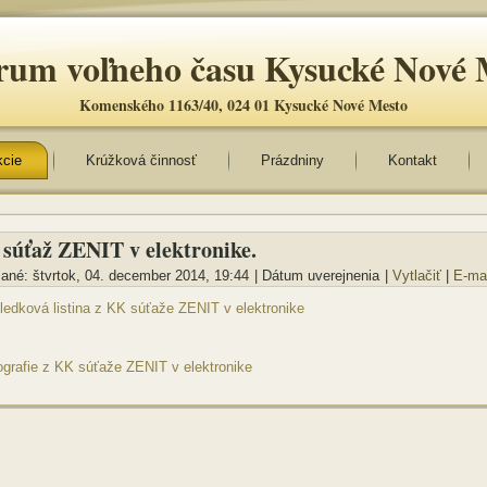
rum voľneho času Kysucké Nové 
Komenského 1163/40, 024 01 Kysucké Nové Mesto
kcie
Krúžková činnosť
Prázdniny
Kontakt
súťaž ZENIT v elektronike.
ané: štvrtok, 04. december 2014, 19:44
|
Dátum uverejnenia
|
Vytlačiť
|
E-ma
ledková listina z KK súťaže ZENIT v elektronike
ografie z KK súťaže ZENIT v elektronike