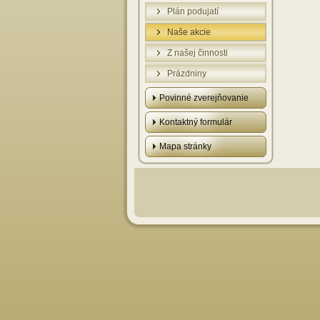
Plán podujatí
Naše akcie
Z našej činnosti
Prázdniny
Povinné zverejňovanie
Kontaktný formulár
Mapa stránky