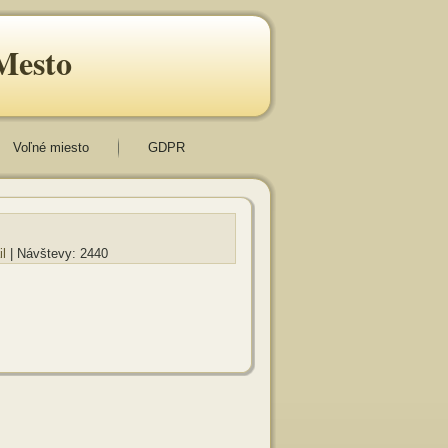
Mesto
Voľné miesto
GDPR
il
| Návštevy: 2440