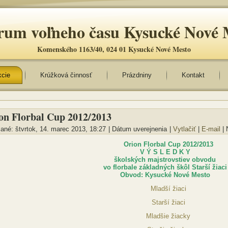
rum voľneho času Kysucké Nové 
Komenského 1163/40, 024 01 Kysucké Nové Mesto
kcie
Krúžková činnosť
Prázdniny
Kontakt
on Florbal Cup 2012/2013
ané: štvrtok, 14. marec 2013, 18:27
|
Dátum uverejnenia
|
Vytlačiť
|
E-mail
|
Orion Florbal Cup 2012/2013
V Ý S L E D K Y
školských majstrovstiev obvodu
vo florbale základných škôl Starší žiaci
Obvod: Kysucké Nové Mesto
Mladší žiaci
Starší žiaci
Mladšie žiacky