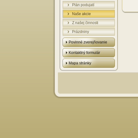
Plán podujatí
Naše akcie
Z našej činnosti
Prázdniny
Povinné zverejňovanie
Kontaktný formulár
Mapa stránky