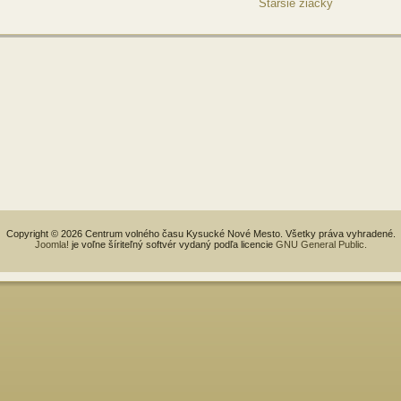
Staršie žiacky
Copyright © 2026 Centrum volného času Kysucké Nové Mesto. Všetky práva vyhradené.
Joomla!
je voľne šíriteľný softvér vydaný podľa licencie
GNU General Public.