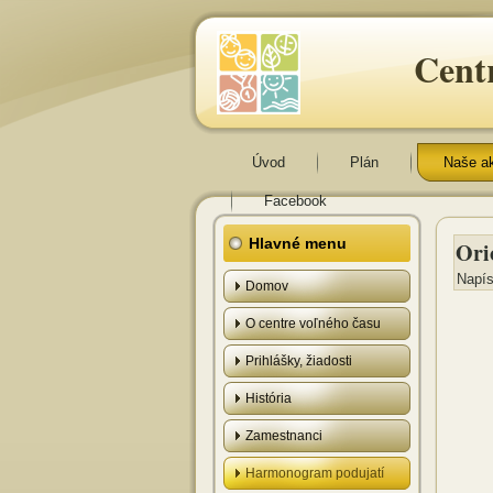
Cent
Úvod
Plán
Naše a
Facebook
Hlavné menu
Ori
Napís
Domov
O centre voľného času
Prihlášky, žiadosti
História
Zamestnanci
Harmonogram podujatí