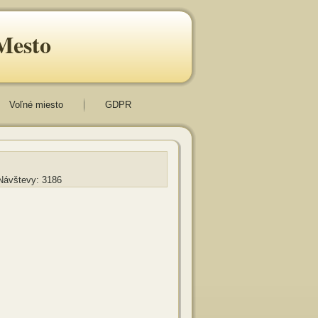
Mesto
Voľné miesto
GDPR
 Návštevy: 3186