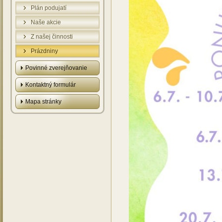
Plán podujatí
Naše akcie
Z našej činnosti
Prázdniny
Povinné zverejňovanie
Kontaktný formulár
Mapa stránky