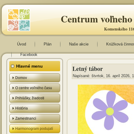
Centrum voľneho 
Komenského 116
Úvod
Plán
Naše akcie
Krúžková činno
Facebook
Hlavné menu
Letný tábor
Napísané: štvrtok, 16. apríl 2026, 
Domov
O centre voľného času
Prihlášky, žiadosti
História
Zamestnanci
Harmonogram podujatí