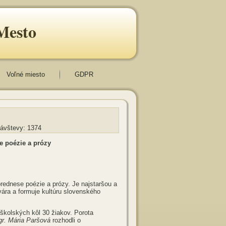
Mesto
Voľné miesto
GDPR
Návštevy: 1374
 poézie a prózy
ednese poézie a prózy. Je najstaršou a
ára a formuje kultúru slovenského
školských kôl 30 žiakov. Porota
r. Mária Paršová
rozhodli o