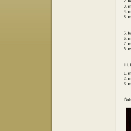
k
m
m
m
k
m
m
m
III.
m
m
m
Ďak