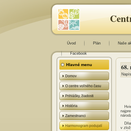
Cent
Úvod
Plán
Naše a
Facebook
Hlavné menu
68.
Napís
Domov
O centre voľného času
Prihlášky, žiadosti
História
Hvi
najpr
národ
Zamestnanci
Dňa
Harmonogram podujatí
v zlo