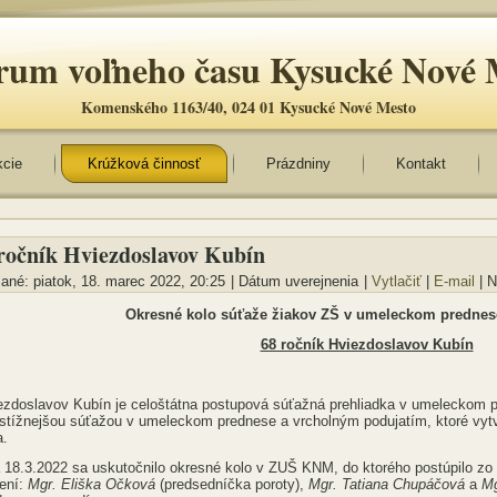
rum voľneho času Kysucké Nové 
Komenského 1163/40, 024 01 Kysucké Nové Mesto
kcie
Krúžková činnosť
Prázdniny
Kontakt
 ročník Hviezdoslavov Kubín
ané: piatok, 18. marec 2022, 20:25
|
Dátum uverejnenia
|
Vytlačiť
|
E-mail
| 
Okresné kolo súťaže žiakov ZŠ v umeleckom prednese
68 ročník Hviezdoslavov Kubín
ezdoslavov Kubín je celoštátna postupová súťažná prehliadka v umeleckom pr
estížnejšou súťažou v umeleckom prednese a vrcholným podujatím, ktoré vytv
a.
 18.3.2022 sa uskutočnilo okresné kolo v ZUŠ KNM, do ktorého postúpilo zo 
žení:
Mgr. Eliška Očková
(predsedníčka poroty),
Mgr. Tatiana Chupáčová
a
Mg