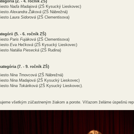
ategória (2. - 4. ročník ZŠ)
iesto
Naďa Madajová
(ZŠ Kysucký Lies
iesto
Alexandra Žáková
(ZŠ Nábrežná)
iesto
Laura Sidorová
(ZŠ Clementisova)
ategórii (5. - 6. ročník ZŠ)
iesto
Paris Fujáková
(ZŠ Clementisova)
iesto
Eva Hečková
(ZŠ Kysucký Lieskovec)
iesto
Natália Piesecká
(ZŠ Rudina)
 kategória (7. - 9. ročník ZŠ)
iesto
Nina Trnovcová
(ZŠ Nábrežná)
iesto
Nina Madajová
(ZŠ Kysucký Liesko
iesto
Nina Tokáriková
(ZŠ Kysucký Lieskovec
ujeme všetkým zúčastneným žiakom a porote. Víťazom želáme úspešnú repre