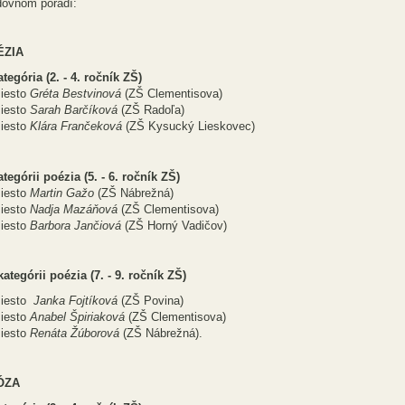
dovnom poradí:
ÉZIA
ategória (2. - 4. ročník ZŠ)
iesto
Gréta Bestvinová
(ZŠ Clementisova)
iesto
Sarah Barčíková
(ZŠ Radoľa)
iesto
Klára Frančeková
(ZŠ Kysucký Lieskovec
ategórii poézia (5. - 6. ročník ZŠ)
iesto
Martin Gažo
(ZŠ Nábrežná)
iesto
Nadja Mazáňová
(ZŠ Clementisova)
iesto
Barbora Jančiová
(ZŠ Horný Vadičov)
 kategórii poézia (7. - 9. ročník ZŠ)
iesto
Janka Fojtíková
(ZŠ Povina)
iesto
Anabel Špiriaková
(ZŠ Clementisova)
iesto
Renáta Žúborová
(ZŠ Nábrežná).
ÓZA