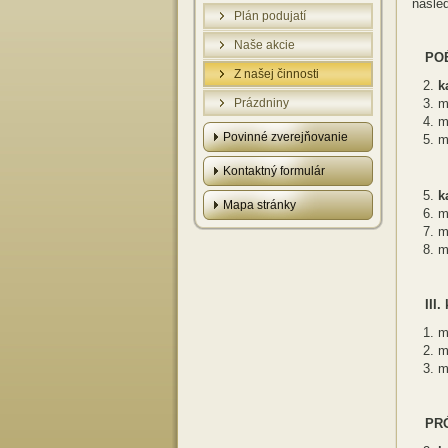
nasle
Plán podujatí
Naše akcie
PO
Z našej činnosti
k
Prázdniny
m
m
Povinné zverejňovanie
m
Kontaktný formulár
k
Mapa stránky
m
m
m
III.
m
m
m
PR