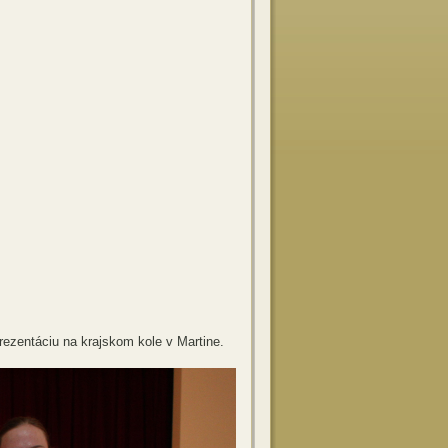
kovec)
vec)
).
zentáciu na krajskom kole v Martine.