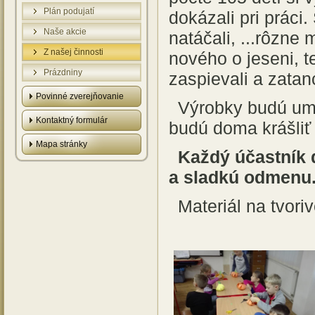
Plán podujatí
dokázali pri práci. S
Naše akcie
natáčali, ...rôzne 
Z našej činnosti
nového o jeseni, t
Prázdniny
zaspievali a zatanc
Povinné zverejňovanie
Výrobky budú umi
Kontaktný formulár
budú doma krášliť
Mapa stránky
Každý účastník 
a sladkú odmenu
Materiál na tvori