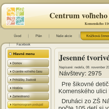
Centrum voľneho 
Komenského 116
Úvod
Plán
Naše akcie
Krúžková činno
Facebook
Jesenné tvoriv
Hlavné menu
Domov
Napísané: nedeľa, 08. november 2
O centre voľného času
Návštevy: 2975
Prihlášky, žiadosti
Pre šikovné detič
História
Komenského ulici
Zamestnanci
Druháci zo ZŠ Ná
Harmonogram podujatí
počte 105 detí si v