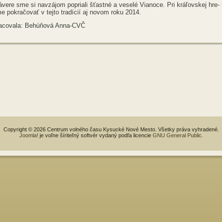
ávere sme si navzájom popriali šťastné a veselé Vianoce. Pri kráľovskej hre
 pokračovať v tejto tradícií aj novom roku 2014.
acovala: Behúňová Anna-CVČ
Copyright © 2026 Centrum volného času Kysucké Nové Mesto. Všetky práva vyhradené.
Joomla!
je voľne šíriteľný softvér vydaný podľa licencie
GNU General Public.