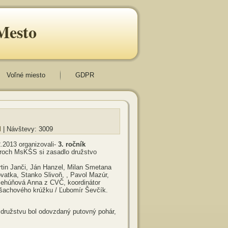
Mesto
Voľné miesto
GDPR
l
| Návštevy: 3009
.2013 organizovali-
3. ročník
roch MsKŠS si zasadlo družstvo
artin Janči, Ján Hanzel, Milan Smetana
vatka, Stanko Slivoň, , Pavol Mazúr,
Behúňová Anna z CVČ, koordinátor
 šachového krúžku / Ľubomír Ševčík.
družstvu bol odovzdaný putovný pohár,