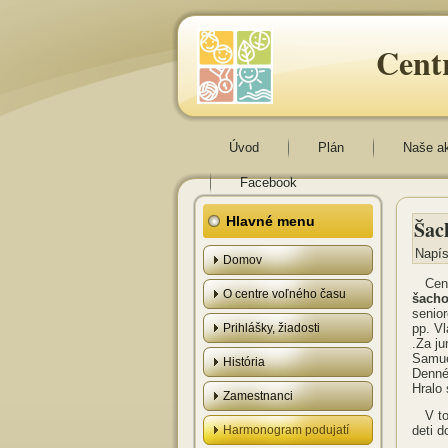
Cent
Úvod
Plán
Naše a
Facebook
Hlavné menu
Šac
Napís
Domov
Cen
O centre voľného času
šacho
senior
Prihlášky, žiadosti
pp. Vl
.Za ju
Samue
História
Denné
Hralo 
Zamestnanci
V t
Harmonogram podujatí
deti d