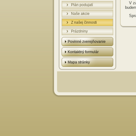
V z
Plán podujatí
budeme
Naše akcie
Spr
Z našej činnosti
Prázdniny
Povinné zverejňovanie
Kontaktný formulár
Mapa stránky