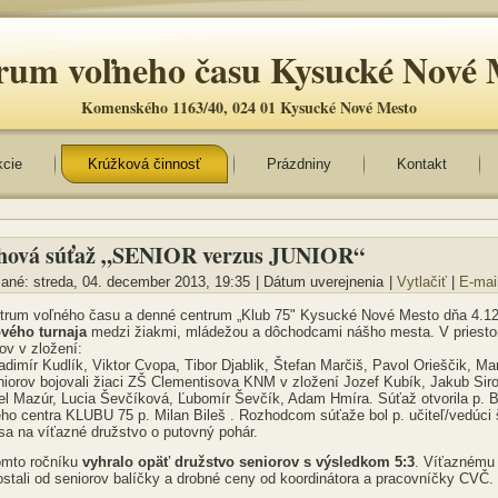
rum voľneho času Kysucké Nové 
Komenského 1163/40, 024 01 Kysucké Nové Mesto
kcie
Krúžková činnosť
Prázdniny
Kontakt
hová súťaž „SENIOR verzus JUNIOR“
ané: streda, 04. december 2013, 19:35
|
Dátum uverejnenia
|
Vytlačiť
|
E-mai
trum voľného času a denné centrum „Klub 75" Kysucké Nové Mesto dňa 4.12
vého turnaja
medzi žiakmi, mládežou a dôchodcami nášho mesta. V priesto
ov v zložení:
adimír Kudlík, Viktor Cvopa, Tibor Djablik, Štefan Marčiš, Pavol Orieščik, M
niorov bojovali žiaci ZŠ Clementisova KNM v zložení Jozef Kubík, Jakub Siro
l Mazúr, Lucia Ševčíková, Ľubomír Ševčík, Adam Hmíra. Súťaž otvorila p. 
ho centra KLUBU 75 p. Milan Bileš . Rozhodcom súťaže bol p. učiteľ/vedúci
sa na víťazné družstvo o putovný pohár.
omto ročníku
vyhralo opäť družstvo seniorov s výsledkom 5:3
. Víťaznému 
ostali od seniorov balíčky a drobné ceny od koordinátora a pracovníčky CVČ.