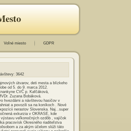
Mesto
Voľné miesto
GDPR
Návštevy: 3642
ujmových útvarov, deti mesta a blízkeho
dobe od 5. do 9. marca 2012.
stnankyne CVČ p. Kafčáková,
 MVDr. Zuzana Bobáková.
 vo hvezdárni a návštevou hasičov v
hniat a povozili sa na koníkoch . Nové
expozícii nerastov Slovenska. Naj...super
kutočnená exkurzia v OKRASE, kde
i výstavu veľkonočných ozdôb , vajíčok
ka pracovísk Okresného riaditeľstva
 spôsobom a za akým účelom slúži táto