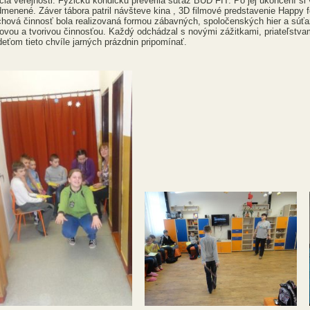
úcia verejnosti. Fyzickú kondičku preverila súťaž BUĎ FIT. Po jej ukončení si 
dmenené. Záver tábora patril návšteve kina , 3D filmové predstavenie Happy f
hová činnosť bola realizovaná formou zábavných, spoločenských hier a súťa
vou a tvorivou činnosťou. Každý odchádzal s novými zážitkami, priateľstvami
eťom tieto chvíle jarných prázdnin pripomínať.