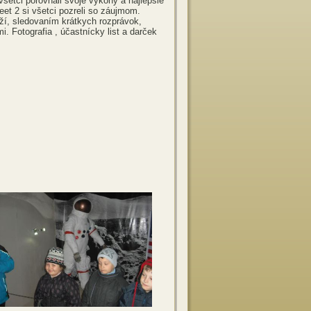
všetci porovnali svoje výkony a najlepšie
eet 2 si všetci pozreli so záujmom.
ží, sledovaním krátkych rozprávok,
. Fotografia , účastnícky list a darček