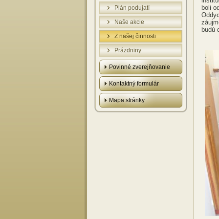
inštit
boli o
Plán podujatí
Oddyc
Naše akcie
záujmo
budú d
Z našej činnosti
Prázdniny
Povinné zverejňovanie
Kontaktný formulár
Mapa stránky