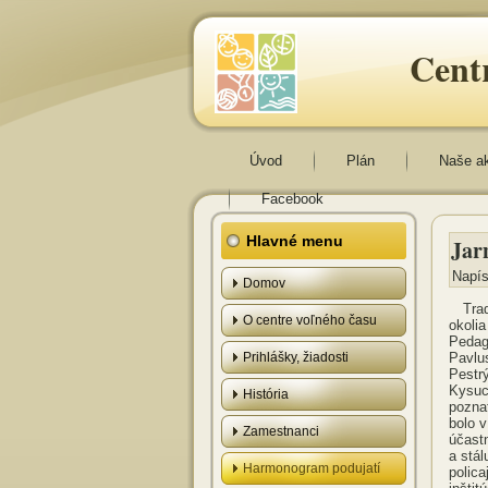
Cent
Úvod
Plán
Naše a
Facebook
Hlavné menu
Jar
Napís
Domov
Tra
O centre voľného času
okolia
Pedag
Prihlášky, žiadosti
Pavlu
Pestrý
Kysuc
História
poznat
bolo 
Zamestnanci
účast
a stá
Harmonogram podujatí
polica