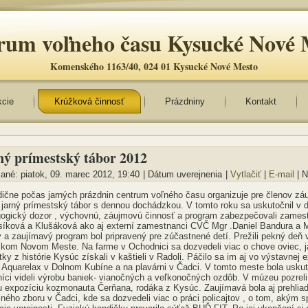
rum voľneho času Kysucké Nové 
Komenského 1163/40, 024 01 Kysucké Nové Mesto
kcie
Krúžková činnosť
Prázdniny
Kontakt
ný prímestský tábor 2012
ané: piatok, 09. marec 2012, 19:40
|
Dátum uverejnenia
|
Vytlačiť
|
E-mail
| 
dične počas jarných prázdnin centrum voľného času organizuje pre členov zá
 jarný prímestský tábor s dennou dochádzkou. V tomto roku sa uskutočnil v 
ogický dozor , výchovnú, záujmovú činnosť a program zabezpečovali zame
síková a Klušáková ako aj externí zamestnanci CVČ Mgr .Daniel Bandura a
 a zaujímavý program bol pripravený pre zúčastnené detí. Prežili pekný deň
kom Novom Meste. Na farme v Ochodnici sa dozvedeli viac o chove oviec, ja
ky z histórie Kysúc získali v kaštieli v Radoli. Páčilo sa im aj vo výstavnej 
v Aquarelax v Dolnom Kubíne a na plavárni v Čadci. V tomto meste bola us
níci videli výrobu baniek- vianočných a veľkonočných ozdôb. V múzeu pozrel
lu expozíciu kozmonauta Čerňana, rodáka z Kysúc. Zaujímavá bola aj prehliad
jného zboru v Čadci, kde sa dozvedeli viac o práci policajtov , o tom, akým